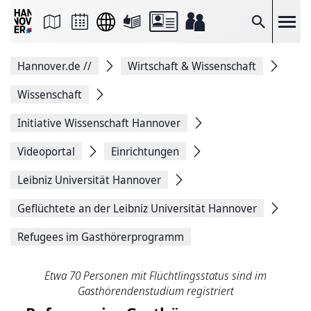
Seite
als
E-
Suche
Mail
versenden
Auf
Hannover.de
//
Wirtschaft & Wissenschaft
Facebook
teilen
Auf
Wissenschaft
X
teilen
Initiative Wissenschaft Hannover
Seitenlink
Kopieren
Videoportal
Einrichtungen
Seite
Drucken
Leibniz Universität Hannover
Geflüchtete an der Leibniz Universität Hannover
Refugees im Gasthörerprogramm
Etwa 70 Personen mit Flüchtlingsstatus sind im
Gasthörendenstudium registriert