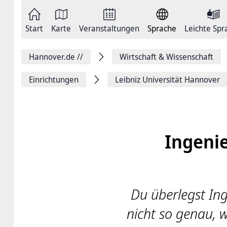
Zum
Seite
Inhalt
als
springen
E-
Zur
Mail
Start
Karte
Veranstaltungen
Sprache
Leichte Spr
Hauptnavigation
versenden
springen
Auf
Facebook
Hannover.de
//
Wirtschaft & Wissenschaft
teilen
Auf
X
Einrichtungen
Leibniz Universität Hannover
teilen
Seitenlink
Kopieren
Seite
Drucken
Ingenie
Du überlegst In
nicht so genau, w