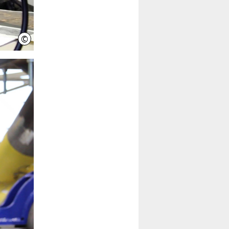
©
IniWi