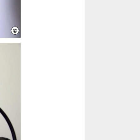
©
IniWi