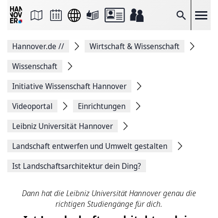
Seite
als
E-
Suche
Mail
versenden
Auf
Hannover.de
//
Wirtschaft & Wissenschaft
Facebook
teilen
Auf
Wissenschaft
X
teilen
Initiative Wissenschaft Hannover
Seitenlink
Kopieren
Videoportal
Einrichtungen
Seite
Drucken
Leibniz Universität Hannover
Landschaft entwerfen und Umwelt gestalten
Ist Landschaftsarchitektur dein Ding?
Dann hat die Leibniz Universität Hannover genau die
richtigen Studiengänge für dich.