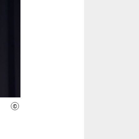
©
INIWI