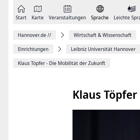
Zum
Seite
Inhalt
als
springen
E-
Zur
Mail
Start
Karte
Veranstaltungen
Sprache
Leichte Spr
Hauptnavigation
versenden
springen
Auf
Facebook
Hannover.de
//
Wirtschaft & Wissenschaft
teilen
Auf
X
Einrichtungen
Leibniz Universität Hannover
teilen
Seitenlink
Klaus Töpfer - Die Mobilität der Zukunft
Kopieren
Seite
Drucken
Klaus Töpfer 