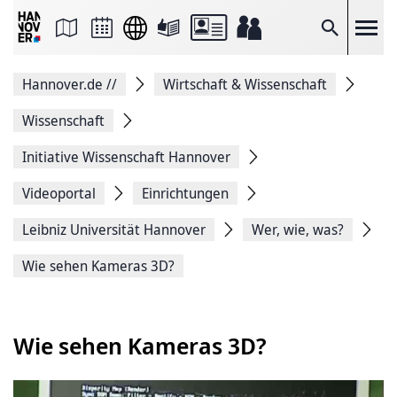
Seite
als
E-
Suche
Mail
versenden
Auf
Hannover.de
//
Wirtschaft & Wissenschaft
Facebook
teilen
Auf
Wissenschaft
X
teilen
Initiative Wissenschaft Hannover
Seitenlink
Kopieren
Videoportal
Einrichtungen
Seite
Drucken
Leibniz Universität Hannover
Wer, wie, was?
Wie sehen Kameras 3D?
Wie sehen Kameras 3D?