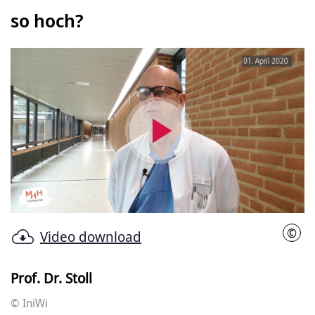
so hoch?
Video
abspielen
©
Video download
IniW
Prof. Dr. Stoll
© IniWi