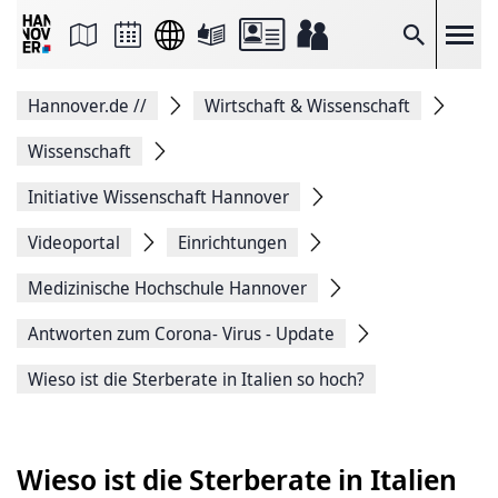
Seite
als
E-
Suche
Mail
versenden
Auf
Hannover.de
//
Wirtschaft & Wissenschaft
Facebook
teilen
Auf
Wissenschaft
X
teilen
Initiative Wissenschaft Hannover
Seitenlink
Kopieren
Videoportal
Einrichtungen
Seite
Drucken
Medizinische ­Hochschule ­Hannover
Antworten zum Corona- Virus - Update
Wieso ist die Sterberate in Italien so hoch?
Wieso ist die Sterberate in Italien