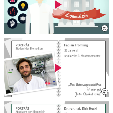
Video
abspielen
©
IniW
Video
abspielen
©
IniW