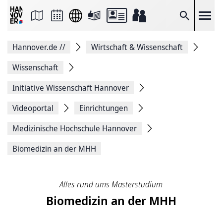
Seite
als
E-
Suche
Mail
versenden
Auf
Hannover.de
//
Wirtschaft & Wissenschaft
Facebook
teilen
Auf
Wissenschaft
X
teilen
Initiative Wissenschaft Hannover
Seitenlink
Kopieren
Videoportal
Einrichtungen
Seite
Drucken
Medizinische ­Hochschule ­Hannover
Biomedizin an der MHH
Alles rund ums Masterstudium
Biomedizin an der MHH