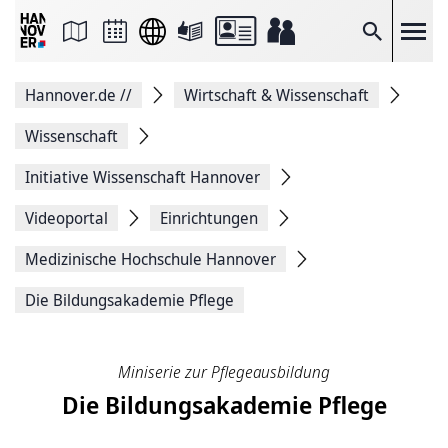
Seite
als
E-
Suche
Mail
versenden
Auf
Hannover.de
//
Wirtschaft & Wissenschaft
Facebook
teilen
Auf
Wissenschaft
X
teilen
Initiative Wissenschaft Hannover
Seitenlink
Kopieren
Videoportal
Einrichtungen
Seite
Drucken
Medizinische ­Hochschule ­Hannover
Die Bildungsakademie Pflege
Miniserie zur Pflegeausbildung
Die Bildungsakademie Pflege