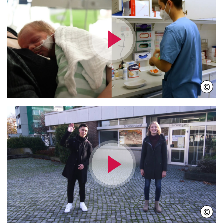
Video
abspielen
©
IniW
Video
abspielen
©
IniW