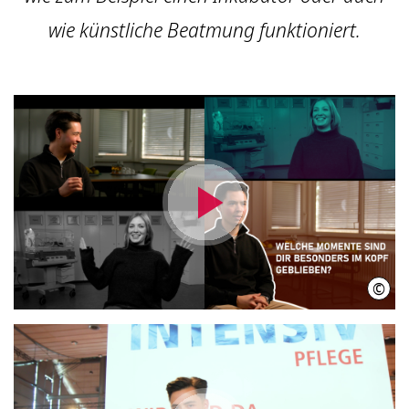
wie künstliche Beatmung funktioniert.
Video
abspielen
©
IniW