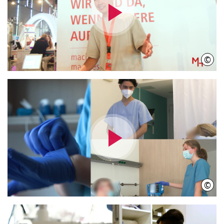
Video
abspielen
©
IniW
Video
abspielen
©
IniW