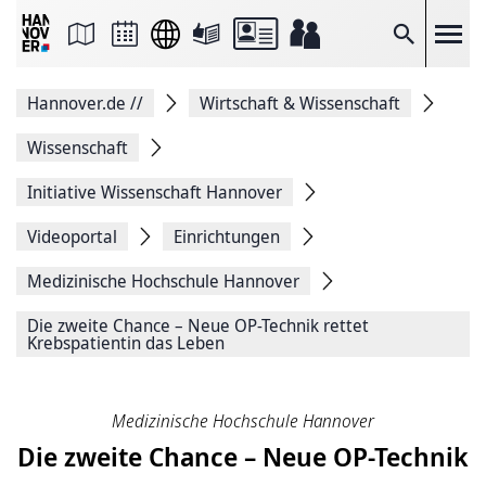
Seite
als
E-
Suche
Mail
versenden
Auf
Hannover.de
//
Wirtschaft & Wissenschaft
Facebook
teilen
Auf
Wissenschaft
X
teilen
Initiative Wissenschaft Hannover
Seitenlink
Kopieren
Videoportal
Einrichtungen
Seite
Drucken
Medizinische ­Hochschule ­Hannover
Die zweite Chance – Neue OP-Technik rettet
Krebspatientin das Leben
Medizinische Hochschule Hannover
Die zweite Chance – Neue OP-Technik