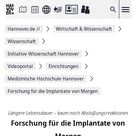
Seite
als
E-
Suche
Mail
versenden
Auf
Hannover.de
//
Wirtschaft & Wissenschaft
Facebook
teilen
Auf
Wissenschaft
X
teilen
Initiative Wissenschaft Hannover
Seitenlink
Kopieren
Videoportal
Einrichtungen
Seite
Drucken
Medizinische ­Hochschule ­Hannover
Forschung für die Implantate von Morgen
Längere Lebensdauer – kaum noch Abstoßungsreaktionen
Forschung für die Implantate von
Morgen