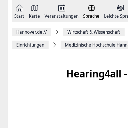
Zum
Seite
Inhalt
als
springen
E-
Zur
Mail
Start
Karte
Veranstaltungen
Sprache
Leichte Spr
Hauptnavigation
versenden
springen
Auf
Facebook
Hannover.de
//
Wirtschaft & Wissenschaft
teilen
Auf
X
Einrichtungen
Medizinische ­Hochschule ­Han
teilen
Seitenlink
Kopieren
Seite
Drucken
Hearing4all 