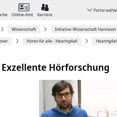
Portal wähl
ache
Online-Amt
Karriere
Wissenschaft
Initiative Wissenschaft Hannover
nover
Hören für alle - Hearing4all
Hearing4all
- Exzellente Hörforschung