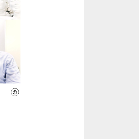
©
Madsack Medienagentur