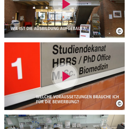
Video
abspielen
©
IniW
Video
abspielen
©
IniW