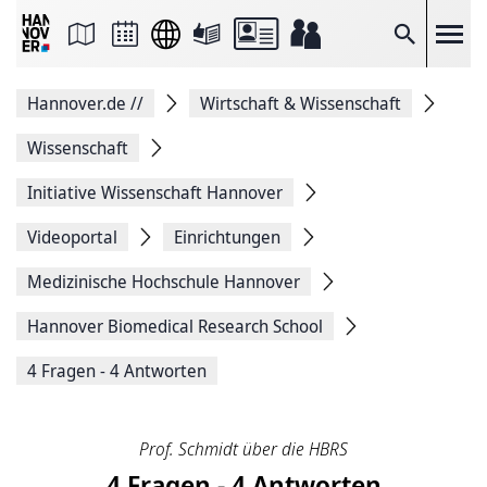
Seite
als
E-
Suche
Mail
versenden
Auf
Hannover.de
//
Wirtschaft & Wissenschaft
Facebook
teilen
Auf
Wissenschaft
X
teilen
Initiative Wissenschaft Hannover
Seitenlink
Kopieren
Videoportal
Einrichtungen
Seite
Drucken
Medizinische ­Hochschule ­Hannover
Hannover Biomedical Research School
4 Fragen - 4 Antworten
Prof. Schmidt über die HBRS
4 Fragen - 4 Antworten