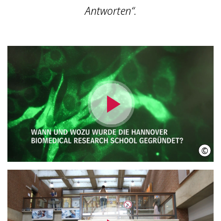
Antworten“.
Video
abspielen
©
IniW