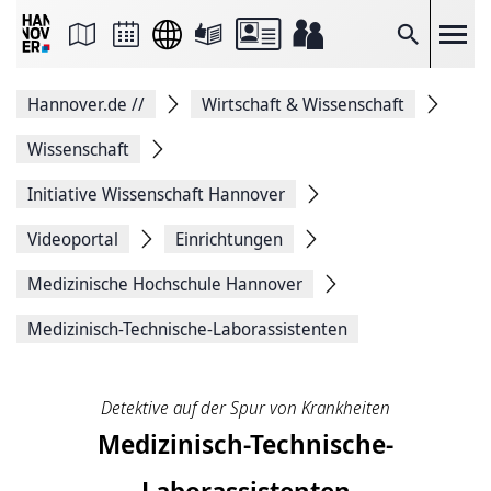
Seite
als
E-
Suche
Mail
versenden
Auf
Hannover.de
//
Wirtschaft & Wissenschaft
Facebook
teilen
Auf
Wissenschaft
X
teilen
Initiative Wissenschaft Hannover
Seitenlink
Kopieren
Videoportal
Einrichtungen
Seite
Drucken
Medizinische ­Hochschule ­Hannover
Medizinisch-Technische-Laborassistenten
Detektive auf der Spur von Krankheiten
Medizinisch-Technische-
Laborassistenten