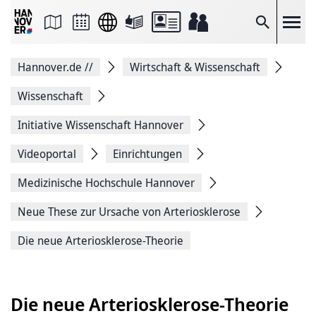
Seite
als
E-
Suche
Mail
versenden
Auf
Hannover.de
//
Wirtschaft & Wissenschaft
Facebook
teilen
Auf
Wissenschaft
X
teilen
Initiative Wissenschaft Hannover
Seitenlink
Kopieren
Videoportal
Einrichtungen
Seite
Drucken
Medizinische ­Hochschule ­Hannover
Neue These zur Ursache von Arteriosklerose
Die neue Arteriosklerose-Theorie
Die neue Arteriosklerose-Theorie