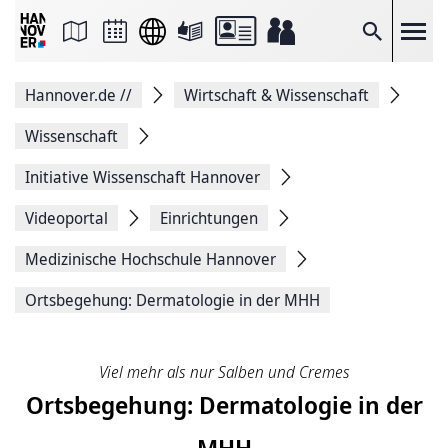
Seite
als
E-
Suche
Mail
versenden
Auf
Hannover.de
//
Wirtschaft & Wissenschaft
Facebook
teilen
Auf
Wissenschaft
X
teilen
Initiative Wissenschaft Hannover
Seitenlink
Kopieren
Videoportal
Einrichtungen
Seite
Drucken
Medizinische ­Hochschule ­Hannover
Ortsbegehung: Dermatologie in der MHH
Viel mehr als nur Salben und Cremes
Ortsbegehung: Dermatologie in der
MHH