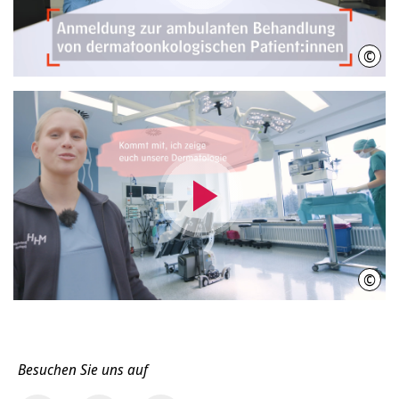
abspielen
©
Init
Video
abspielen
©
Init
Besuchen Sie uns auf