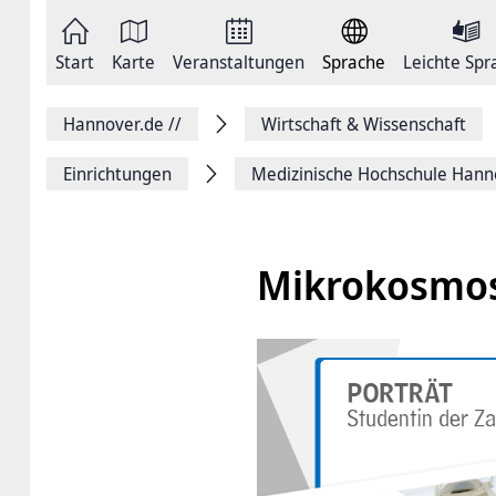
Zum
Seite
Inhalt
als
springen
E-
Zur
Mail
Start
Karte
Veranstaltungen
Sprache
Leichte Spr
Hauptnavigation
versenden
springen
Auf
Facebook
Hannover.de
//
Wirtschaft & Wissenschaft
teilen
Auf
X
Einrichtungen
Medizinische ­Hochschule ­Han
teilen
Seitenlink
Kopieren
Seite
Drucken
Mikrokosmo