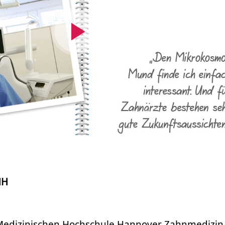
Video
abspielen
HH
 Medizinischen Hochschule Hannover Zahnmedizin