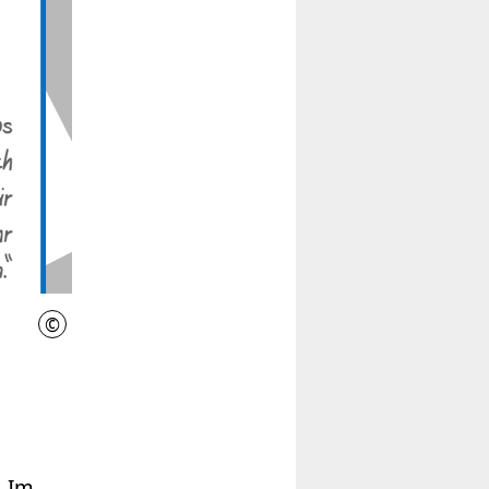
©
IniWi
. Im