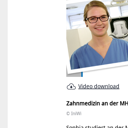
Video download
Zahnmedizin an der M
© IniWi
Sophia studiert an der