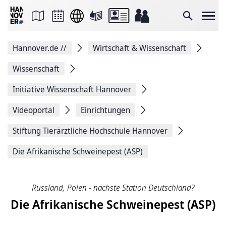
Seite
als
E-
Suche
Mail
versenden
Auf
Hannover.de
//
Wirtschaft & Wissenschaft
Facebook
teilen
Auf
Wissenschaft
X
teilen
Initiative Wissenschaft Hannover
Seitenlink
Kopieren
Videoportal
Einrichtungen
Seite
Drucken
Stiftung ­Tierärztliche ­Hochschule ­Hannover
Die Afrikanische Schweinepest (ASP)
Russland, Polen - nächste Station Deutschland?
Die Afrikanische Schweinepest (ASP)