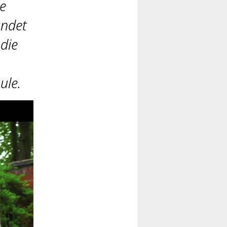
ne
ündet
 die
ule.