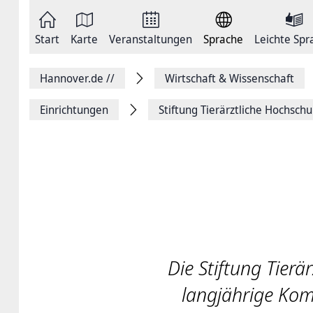
Zum
Seite
Inhalt
als
springen
E-
Zur
Mail
Start
Karte
Veranstaltungen
Sprache
Leichte Spr
Hauptnavigation
versenden
springen
Auf
Facebook
Hannover.de
//
Wirtschaft & Wissenschaft
teilen
Auf
X
Einrichtungen
Stiftung ­Tierärztliche ­Hochsch
teilen
Seitenlink
Kopieren
Seite
Drucken
Die Stiftung Tierä
langjährige Komp