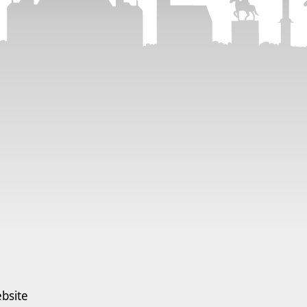
bsite