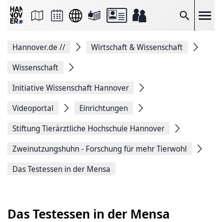
Seite
als
E-
Suche
Mail
versenden
Auf
Hannover.de
//
Wirtschaft & Wissenschaft
Facebook
teilen
Auf
Wissenschaft
X
teilen
Initiative Wissenschaft Hannover
Seitenlink
Kopieren
Videoportal
Einrichtungen
Seite
Drucken
Stiftung ­Tierärztliche ­Hochschule ­Hannover
Zweinutzungshuhn - Forschung für mehr Tierwohl
Das Testessen in der Mensa
Das Testessen in der Mensa