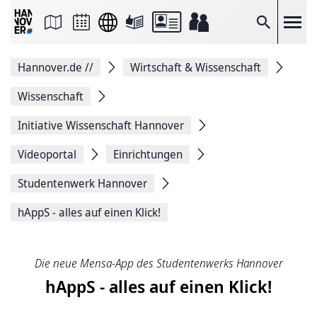
Seite
als
E-
Suche
Mail
versenden
Auf
Hannover.de
//
Wirtschaft & Wissenschaft
Facebook
teilen
Auf
Wissenschaft
X
teilen
Initiative Wissenschaft Hannover
Seitenlink
Kopieren
Videoportal
Einrichtungen
Seite
Drucken
Studentenwerk Hannover
hAppS - alles auf einen Klick!
Die neue Mensa-App des Studentenwerks Hannover
hAppS - alles auf einen Klick!