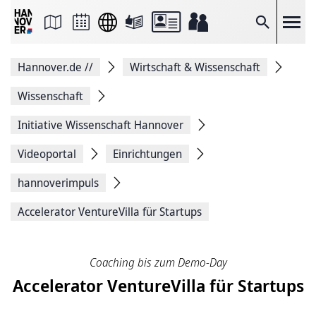
Seite
als
E-
Suche
Mail
versenden
Auf
Hannover.de
//
Wirtschaft & Wissenschaft
Facebook
teilen
Auf
Wissenschaft
X
teilen
Initiative Wissenschaft Hannover
Seitenlink
Kopieren
Videoportal
Einrichtungen
Seite
Drucken
hannoverimpuls
Accelerator VentureVilla für Startups
Coaching bis zum Demo-Day
Accelerator VentureVilla für Startups