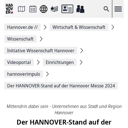
Seite
als
E-
Suche
Mail
versenden
Auf
Hannover.de
//
Wirtschaft & Wissenschaft
Facebook
teilen
Auf
Wissenschaft
X
teilen
Initiative Wissenschaft Hannover
Seitenlink
Kopieren
Videoportal
Einrichtungen
Seite
Drucken
hannoverimpuls
Der HANNOVER-Stand auf der Hannover Messe 2024
Mittendrin dabei sein - Unternehmen aus Stadt und Region
Hannover
Der HANNOVER-Stand auf der