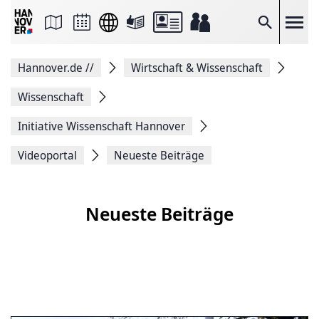
Seite
als
E-
Suche
Mail
versenden
Auf
Hannover.de
//
Wirtschaft & Wissenschaft
Facebook
teilen
Auf
Wissenschaft
X
teilen
Initiative Wissenschaft Hannover
Seitenlink
Kopieren
Videoportal
Neueste Beiträge
Seite
Drucken
Neueste Beiträge