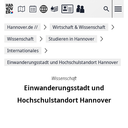
Seite
als
E-
Suche
Mail
versenden
Auf
Hannover.de
//
Wirtschaft & Wissenschaft
Facebook
teilen
Auf
Wissenschaft
Studieren in Hannover
X
teilen
Internationales
Seitenlink
Kopieren
Einwanderungsstadt und Hochschulstandort Hannover
Seite
Drucken
Wissenschaft
Einwanderungsstadt und
Hochschulstandort Hannover