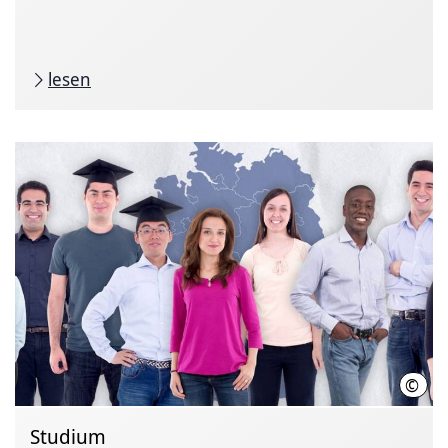
lesen
©
IniW
Studium