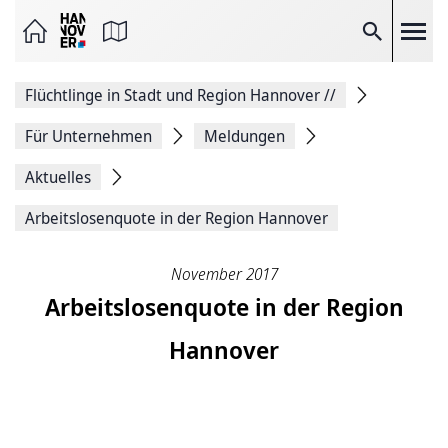
Seite
als
E-
Suche
Mail
versenden
Auf
Flüchtlinge in Stadt und Region Hannover
//
Facebook
teilen
Auf
Für Unternehmen
Meldungen
X
teilen
Aktuelles
Seitenlink
Kopieren
Arbeitslosenquote in der Region Hannover
Seite
Drucken
November 2017
Arbeitslosenquote in der Region
Hannover