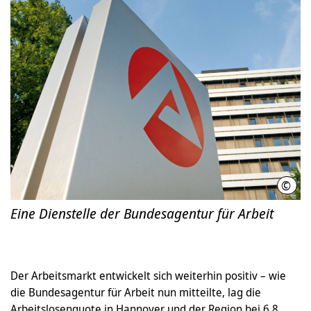
©
Bund
Eine Dienstelle der Bundesagentur für Arbeit
Der Arbeitsmarkt entwickelt sich weiterhin positiv – wie
die Bundesagentur für Arbeit nun mitteilte, lag die
Arbeitslosenquote in Hannover und der Region bei 6,8