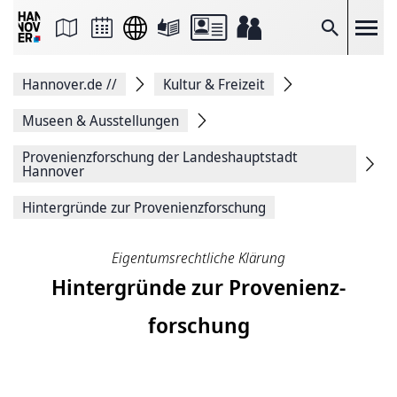
Seite
als
E-
Suche
Mail
versenden
Auf
Hannover.de
//
Kultur & Freizeit
Facebook
teilen
Auf
Museen & Ausstellungen
X
teilen
Provenienzforschung der Landeshauptstadt
Seitenlink
Hannover
Kopieren
Seite
Hintergründe zur Provenienz­forschung
Drucken
Eigentumsrechtliche Klärung
Hintergründe zur Provenienz­
forschung