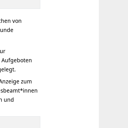
chen von
rkunde
ur
n Aufgeboten
elegt.
"Anzeige zum
desbeamt*innen
n und