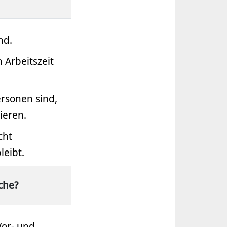
nd.
 Arbeitszeit
rsonen sind,
ieren.
cht
eibt.
che?
Vor- und