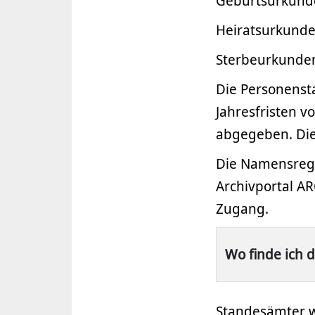
Geburtsurkunde
Heiratsurkunde
Sterbeurkunden
Die Personenst
Jahresfristen 
abgegeben. Die
Die Namensregi
Archivportal A
Zugang.
Wo finde ich 
Standesämter w