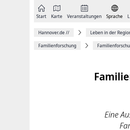
Zum
Seite
Inhalt
als
springen
E-
Zur
Mail
Start
Karte
Veranstaltungen
Sprache
L
Hauptnavigation
versenden
springen
Auf
Facebook
Hannover.de
//
Leben in der Regi
teilen
Auf
X
Familienforschung
Familienforschu
teilen
Seitenlink
Kopieren
Seite
Drucken
Familie
Eine Au
Fam