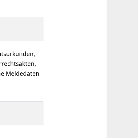
atsurkunden,
rrechtsakten,
che Meldedaten