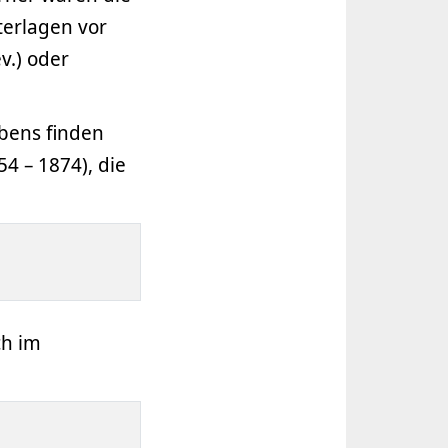
erlagen vor
v.) oder
bens finden
4 – 1874), die
ch im