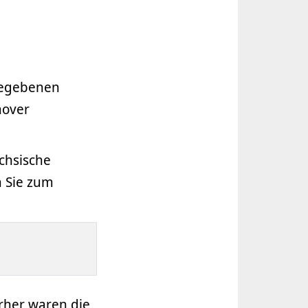
gegebenen
nover
chsische
 Sie zum
rher waren die