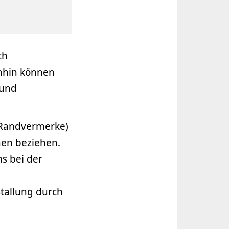
ch
inhin können
 und
(Randvermerke)
nen beziehen.
s bei der
stallung durch