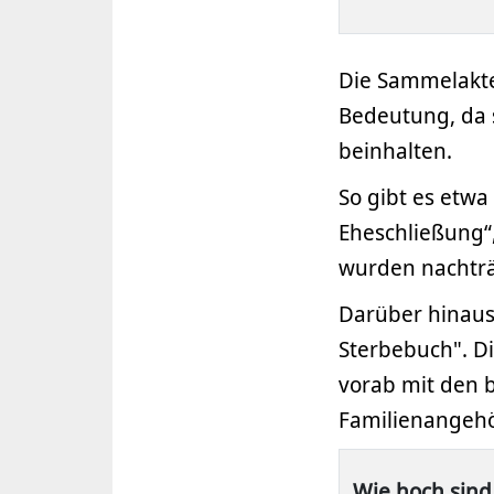
Die Sammelakte
Bedeutung, da s
beinhalten.
So gibt es etw
Eheschließung“
wurden nachträ
Darüber hinaus
Sterbebuch". D
vorab mit den 
Familienangehö
Wie hoch sind