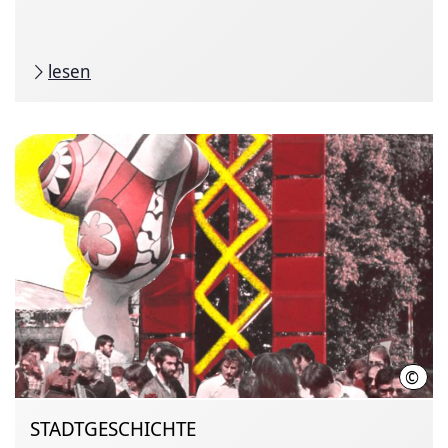
lesen
©
Stad
STADTGESCHICHTE