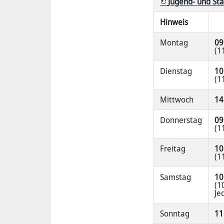
Jugend- und Sta
Hinweis
Montag
09
(1
Dienstag
10
(1
Mittwoch
14
Donnerstag
09
(1
Freitag
10
(1
Samstag
10
(1
Je
Sonntag
11