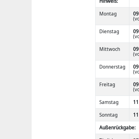
Hinweis:
Montag
09
(v
Dienstag
09
(v
Mittwoch
09
(v
Donnerstag
09
(v
Freitag
09
(v
Samstag
11
Sonntag
11
Außenrückgabe: