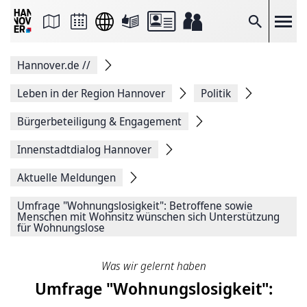
Seite
als
E-
Suche
Mail
versenden
Auf
Hannover.de
//
Facebook
teilen
Auf
Leben in der Region Hannover
Politik
X
teilen
Bürgerbeteiligung & Engagement
Seitenlink
Kopieren
Innenstadtdialog Hannover
Seite
Drucken
Aktuelle Meldungen
Umfrage "Wohnungslosigkeit": Betroffene sowie
Menschen mit Wohnsitz wünschen sich Unterstützung
für Wohnungslose
Was wir gelernt haben
Umfrage "Wohnungslosigkeit":