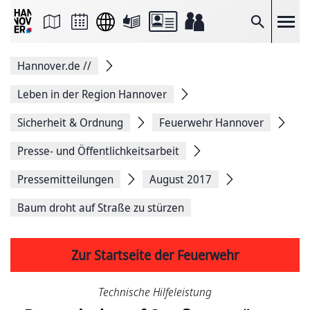
Seite
als
E-
Suche
Mail
versenden
Auf
Hannover.de
//
Facebook
teilen
Auf
Leben in der Region Hannover
X
teilen
Sicherheit & Ordnung
Feuerwehr Hannover
Seitenlink
Kopieren
Presse- und Öffentlichkeitsarbeit
Seite
Drucken
Pressemitteilungen
August 2017
Baum droht auf Straße zu stürzen
Zur Startseite der Feuerwehr
Technische Hilfeleistung