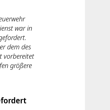
Feuerwehr
ienst war in
gefordert.
ber dem des
 vorbereitet
ifen größere
fordert