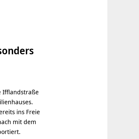
sonders
Ifflandstraße
lienhauses.
reits ins Freie
anach mit dem
ortiert.