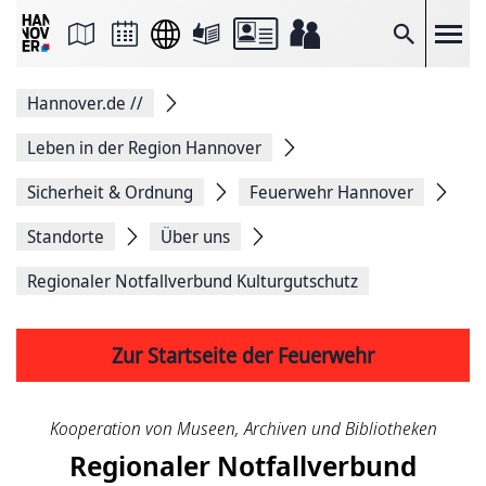
Seite
als
E-
Suche
Mail
versenden
Auf
Hannover.de
//
Facebook
teilen
Auf
Leben in der Region Hannover
X
teilen
Sicherheit & Ordnung
Feuerwehr Hannover
Seitenlink
Kopieren
Standorte
Über uns
Seite
Drucken
Regionaler Notfallverbund Kulturgutschutz
Zur Startseite der Feuerwehr
Kooperation von Museen, Archiven und Bibliotheken
Regionaler Notfallverbund