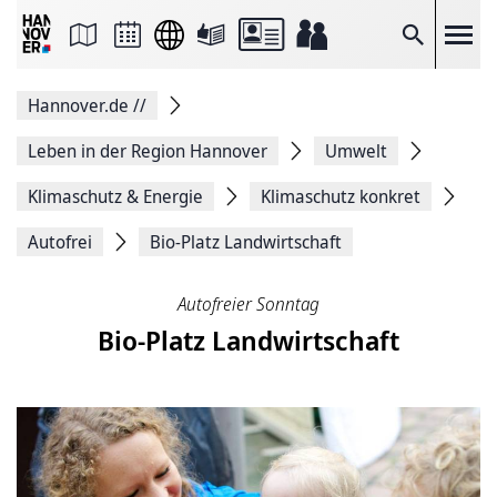
Seite
als
E-
Suche
Mail
versenden
Auf
Hannover.de
//
Facebook
teilen
Auf
Leben in der Region Hannover
Umwelt
X
teilen
Klimaschutz & Energie
Klimaschutz konkret
Seitenlink
Kopieren
Autofrei
Bio-Platz Landwirtschaft
Seite
Drucken
Autofreier Sonntag
Bio-Platz Landwirtschaft