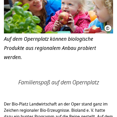
©
Biol
Auf dem Opernplatz können biologische
Produkte aus regionalem Anbau probiert
werden.
Familienspaß auf dem Opernplatz
Der Bio-Platz Landwirtschaft an der Oper stand ganz im
Zeichen regionaler Bio-Erzeugnisse. Bioland e. V. hatte
dazu ein buntes Programm auf die Beine gestellt. Auf dem