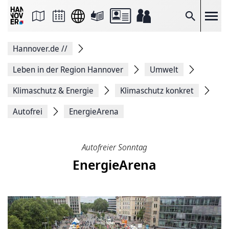
Seite
als
E-
Suche
Mail
versenden
Auf
Hannover.de
//
Facebook
teilen
Auf
Leben in der Region Hannover
Umwelt
X
teilen
Klimaschutz & Energie
Klimaschutz konkret
Seitenlink
Kopieren
Autofrei
EnergieArena
Seite
Drucken
Autofreier Sonntag
EnergieArena