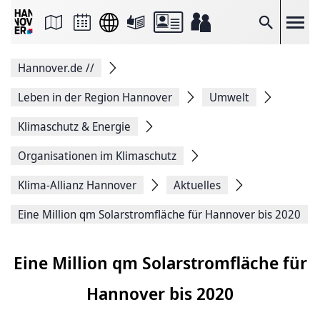
Seite
als
E-
Suche
Mail
versenden
Auf
Hannover.de
//
Facebook
teilen
Auf
Leben in der Region Hannover
Umwelt
X
teilen
Klimaschutz & Energie
Seitenlink
Kopieren
Organisationen im Klimaschutz
Seite
Drucken
Klima-Allianz Hannover
Aktuelles
Eine Million qm Solarstromfläche für Hannover bis 2020
Eine Million qm Solarstromfläche für
Hannover bis 2020