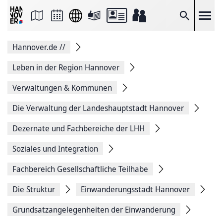
Seite
als
E-
Suche
Mail
versenden
Auf
Hannover.de
//
Facebook
teilen
Auf
Leben in der Region Hannover
X
teilen
Verwaltungen & Kommunen
Seitenlink
Kopieren
Die Verwaltung der Landeshauptstadt Hannover
Seite
Drucken
Dezernate und Fachbereiche der LHH
Soziales und Integration
Fachbereich Gesellschaftliche Teilhabe
Die Struktur
Einwanderungsstadt Hannover
Grundsatzangelegenheiten der Einwanderung