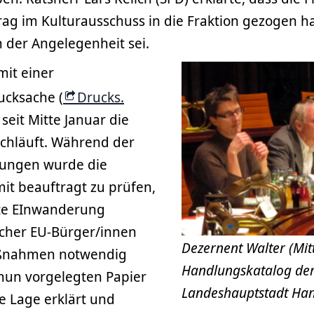
rag im Kulturausschuss in die Fraktion gezogen h
 der Angelegenheit sei.
mit einer
ucksache (
Drucks.
e seit Mitte Januar die
chläuft. Während der
tungen wurde die
it beauftragt zu prüfen,
kte EInwanderung
cher EU-Bürger/innen
Dezernent Walter (Mitt
aßnahmen notwendig
Handlungskatalog de
nun vorgelegten Papier
Landeshauptstadt Han
le Lage erklärt und