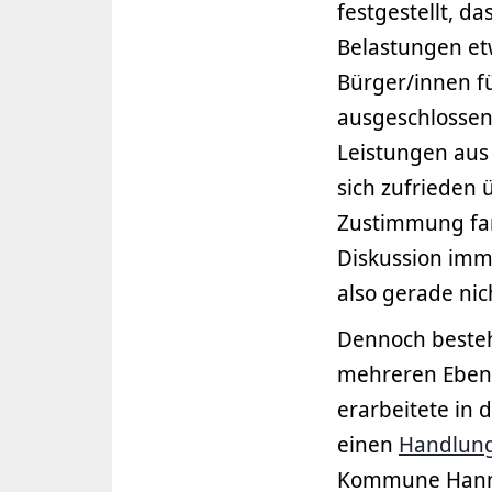
festgestellt, da
Belastungen et
Bürger/innen f
ausgeschlossen,
Leistungen aus
sich zufrieden 
Zustimmung fand
Diskussion imm
also gerade nicht
Dennoch besteh
mehreren Eben
erarbeitete in 
einen
Handlung
Kommune Hanno