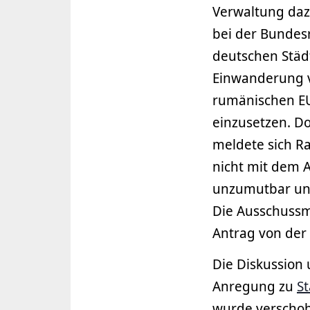
Verwaltung dazu
bei der Bunde
deutschen Städ
Einwanderung 
rumänischen E
einzusetzen. D
meldete sich Ra
nicht mit dem A
unzumutbar und
Die Ausschussm
Antrag von der
Die Diskussion 
Anregung zu
S
wurde verschobe