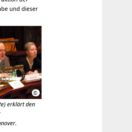
abe und dieser
©
LHH
e) erklärt den
r
nover.