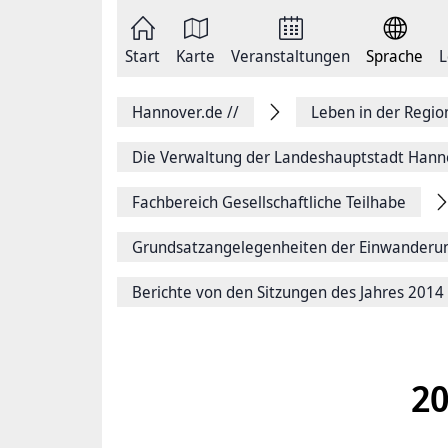
Zum
Seite
Inhalt
als
springen
E-
Zur
Mail
Start
Karte
Veranstaltungen
Sprache
L
Hauptnavigation
versenden
springen
Auf
Facebook
Hannover.de
//
Leben in der Regi
teilen
Auf
X
Die Verwaltung der Landeshauptstadt Hann
teilen
Seitenlink
Fachbereich Gesellschaftliche Teilhabe
Kopieren
Seite
Drucken
Grundsatzangelegenheiten der Einwanderu
Berichte von den Sitzungen des Jahres 2014
20