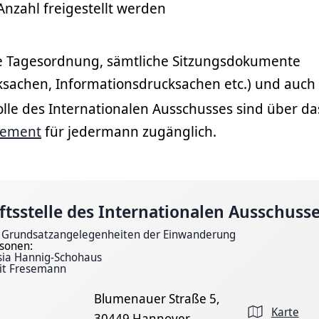
nzahl freigestellt werden
ge Tagesordnung, sämtliche Sitzungsdokumente
ksachen, Informationsdrucksachen etc.) und auch 
lle des Internationalen Ausschusses sind über d
gement
für jedermann zugänglich.
ts­stelle des Inter­nationalen Ausschuss
 Grundsatzangelegenheiten der Einwanderung
sonen:
sia Hannig-Schohaus
it Fresemann
Blumenauer Straße 5,
Karte
30449 Hannover