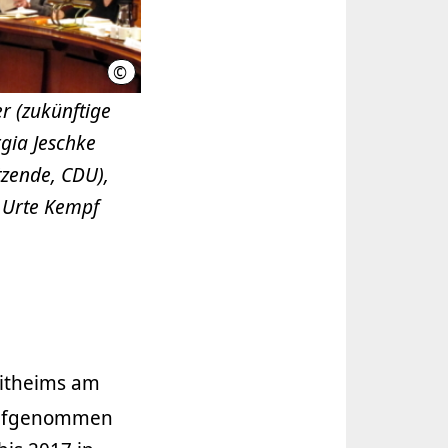
©
LHH
er (zukünftige
rgia Jeschke
itzende, CDU),
 Urte Kempf
eitheims am
 aufgenommen