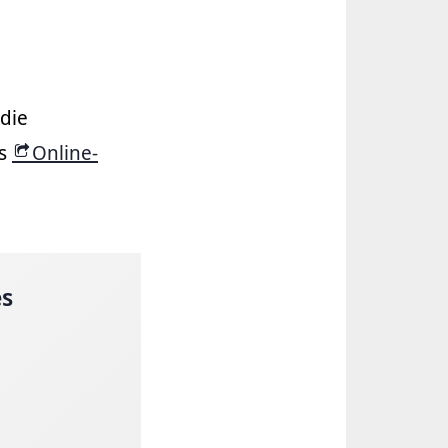
die
as
Online-
es