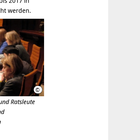
bis 2017 in
cht werden.
©
LHH
und Ratsleute
nd
n