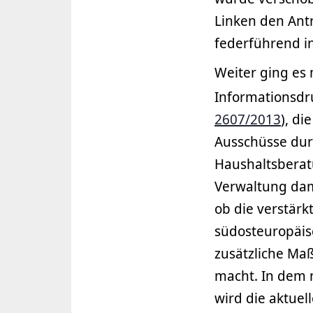
Linken den Ant
federführend in
Weiter ging es 
Informationsdr
2607/2013
), di
Ausschüsse dur
Haushaltsbera
Verwaltung dam
ob die verstär
südosteuropäis
zusätzliche M
macht. In dem 
wird die aktuel