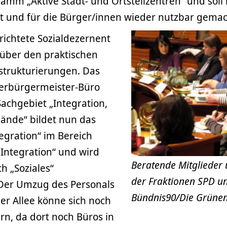
amm „Aktive Stadt- und Ortsteilzentren“ und soll 
t und für die Bürger/innen wieder nutzbar gema
richtete Sozialdezernent
über den praktischen
strukturierungen. Das
erbürgermeister-Büro
achgebiet „Integration,
bände“ bildet nun das
egration“ im Bereich
Integration“ und wird
Beratende Mitglieder 
h „Soziales“
der Fraktionen SPD u
Der Umzug des Personals
Bündnis90/Die Grüne
er Allee könne sich noch
ern, da dort noch Büros in