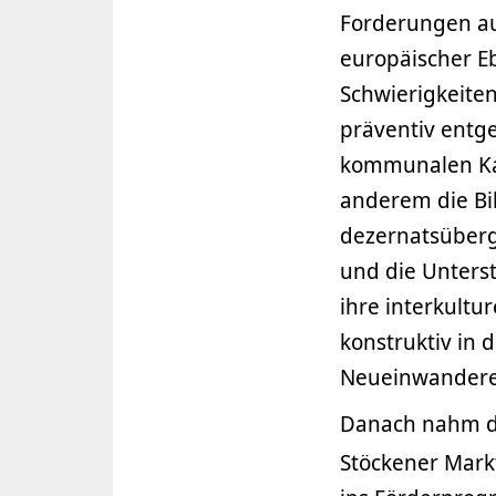
Forderungen au
europäischer E
Schwierigkeite
präventiv entg
kommunalen Ka
anderem die Bi
dezernatsüberg
und die Unters
ihre interkult
konstruktiv in 
Neueinwanderer
Danach nahm de
Stöckener Markt