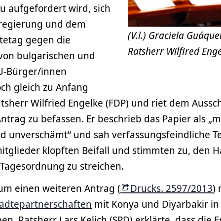
 aufgefordert wird, sich
sregierung und dem
(V.l.) Graciela Guáqu
tetag gegen die
Ratsherr Wilfired Enge
von bulgarischen und
U-Bürger/innen
och gleich zu Anfang
tsherr Wilfried Engelke (FDP) und riet dem Aussch
ntrag zu befassen. Er beschrieb das Papier als „m
 unverschämt“ und sah verfassungsfeindliche T
itglieder klopften Beifall und stimmten zu, den 
 Tagesordnung zu streichen.
um einen weiteren Antrag (
Drucks. 2597/2013
)
tädtepartnerschaften
mit Konya und Diyarbakir in 
n. Ratsherr Lars Kelich (SPD) erklärte, dass die F