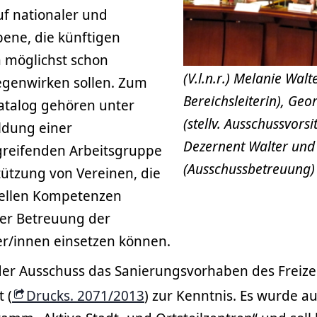
f nationaler und
bene, die künftigen
n möglichst schon
(V.l.n.r.) Melanie Walt
egenwirken sollen. Zum
Bereichsleiterin), Geo
talog gehören unter
(stellv. Ausschussvors
ldung einer
Dezernent Walter und
reifenden Arbeitsgruppe
(Ausschussbetreuung)
tützung von Vereinen, die
urellen Kompetenzen
der Betreuung der
/innen einsetzen können.
r Ausschuss das Sanierungsvorhaben des Freiz
 (
Drucks. 2071/2013
) zur Kenntnis. Es wurde