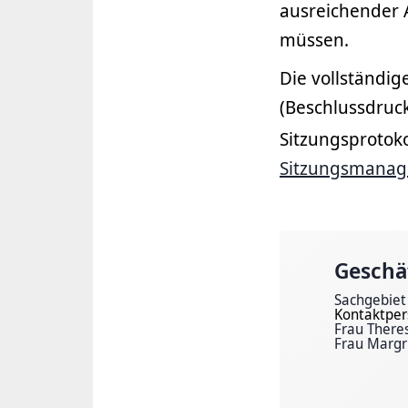
ausreichender A
müssen.
Die vollständi
(Beschlussdruc
Sitzungsprotoko
Sitzungsmana
Geschäf
Sachgebiet
Kontaktper
Frau There
Frau Margr