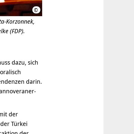
©
LHH
eta-Korzonnek,
lke (FDP).
uss dazu, sich
oralisch
endenzen darin.
Hannoveraner-
 mit der
der Türkei
raktion der