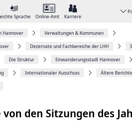
P
eichte Sprache
Online-Amt
Karriere
on Hannover
Verwaltungen & Kommunen
over
Dezernate und Fachbereiche der LHH
Die Struktur
Einwanderungsstadt Hannover
ng
Internationaler Ausschuss
Ältere Bericht
 von den Sitzungen des Ja