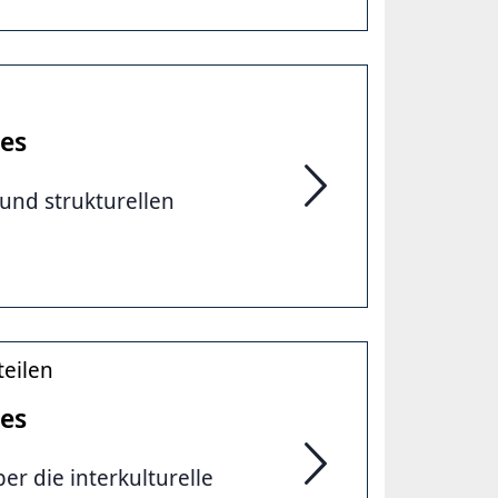
ses
und strukturellen
15. Sitzung des Intern
teilen
ses
r die interkulturelle