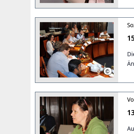
So
1
Di
Än
©
LHH
Vo
1
Au