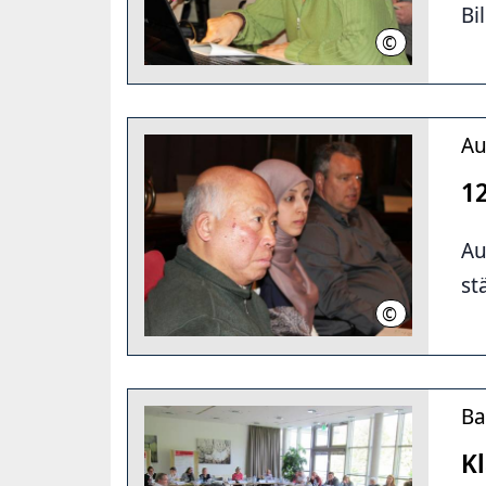
Bi
©
LHH
Au
1
Au
st
©
LHH
Ba
K