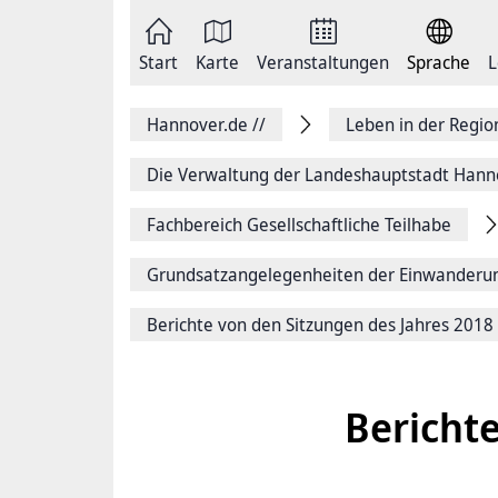
Zum
Seite
Inhalt
als
springen
E-
Zur
Mail
Start
Karte
Veranstaltungen
Sprache
L
Hauptnavigation
versenden
springen
Auf
Facebook
Hannover.de
//
Leben in der Regi
teilen
Auf
X
Die Verwaltung der Landeshauptstadt Hann
teilen
Seitenlink
Fachbereich Gesellschaftliche Teilhabe
Kopieren
Seite
Drucken
Grundsatzangelegenheiten der Einwanderu
Berichte von den Sitzungen des Jahres 2018
Berichte