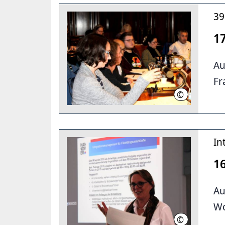
39
1
Au
Fr
©
LHH
In
16
Au
Wo
©
LHH