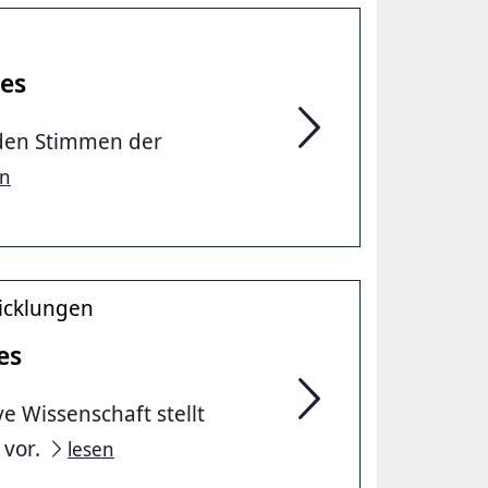
ses
 den Stimmen der
17. Sitzung des Intern
en
icklungen
es
e Wissenschaft stellt
16. Sitzung des Intern
 vor.
lesen