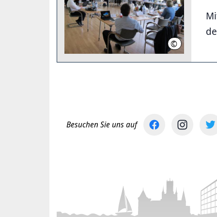
Mi
de
©
LHH
Besuchen Sie uns auf