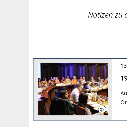
Notizen zu 
13
1
Au
Or
©
LHH