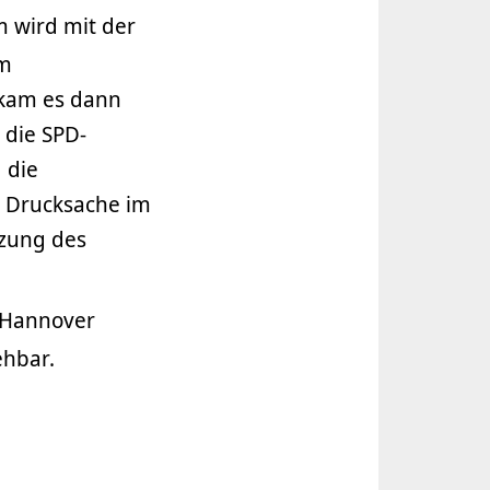
 wird mit der
im
 kam es dann
 die SPD-
 die
e Drucksache im
tzung des
t Hannover
hbar.