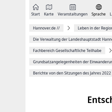
Zum
Seite
Inhalt
als
springen
E-
Zur
Mail
Start
Karte
Veranstaltungen
Sprache
L
Hauptnavigation
versenden
springen
Auf
Facebook
Hannover.de
//
Leben in der Regi
teilen
Auf
X
Die Verwaltung der Landeshauptstadt Hann
teilen
Seitenlink
Fachbereich Gesellschaftliche Teilhabe
Kopieren
Seite
Drucken
Grundsatzangelegenheiten der Einwanderu
Berichte von den Sitzungen des Jahres 2022
Entsc