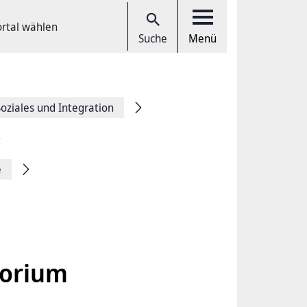
ortal wählen
Suche
Menü
Soziales und Integration
e
torium