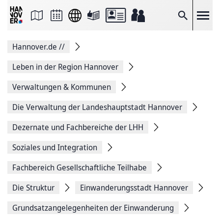
Seite
als
E-
Suche
Mail
versenden
Auf
Hannover.de
//
Facebook
teilen
Auf
Leben in der Region Hannover
X
teilen
Verwaltungen & Kommunen
Seitenlink
Kopieren
Die Verwaltung der Landeshauptstadt Hannover
Seite
Drucken
Dezernate und Fachbereiche der LHH
Soziales und Integration
Fachbereich Gesellschaftliche Teilhabe
Die Struktur
Einwanderungsstadt Hannover
Grundsatzangelegenheiten der Einwanderung