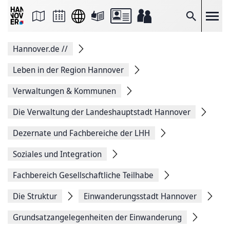
Seite
als
E-
Suche
Mail
versenden
Auf
Hannover.de
//
Facebook
teilen
Auf
Leben in der Region Hannover
X
teilen
Verwaltungen & Kommunen
Seitenlink
Kopieren
Die Verwaltung der Landeshauptstadt Hannover
Seite
Drucken
Dezernate und Fachbereiche der LHH
Soziales und Integration
Fachbereich Gesellschaftliche Teilhabe
Die Struktur
Einwanderungsstadt Hannover
Grundsatzangelegenheiten der Einwanderung