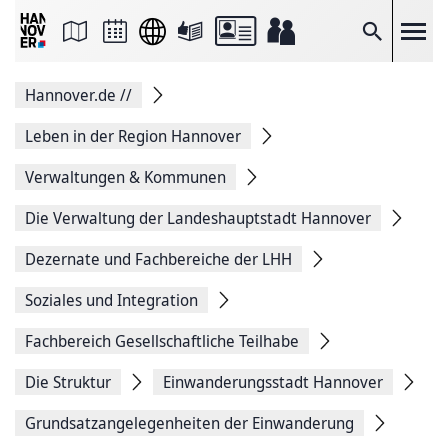
Seite
als
E-
Suche
Mail
versenden
Auf
Hannover.de
//
Facebook
teilen
Auf
Leben in der Region Hannover
X
teilen
Verwaltungen & Kommunen
Seitenlink
Kopieren
Die Verwaltung der Landeshauptstadt Hannover
Seite
Drucken
Dezernate und Fachbereiche der LHH
Soziales und Integration
Fachbereich Gesellschaftliche Teilhabe
Die Struktur
Einwanderungsstadt Hannover
Grundsatzangelegenheiten der Einwanderung