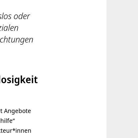
los oder
ialen
richtungen
losigkeit
rt Angebote
ilfe“
kteur*innen