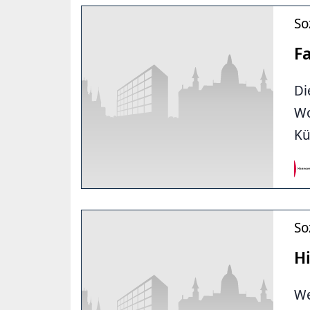
So
F
Di
Wo
Kü
So
H
We