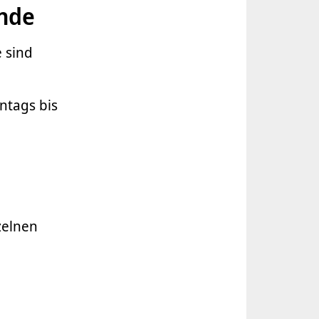
unde
 sind
ntags bis
zelnen