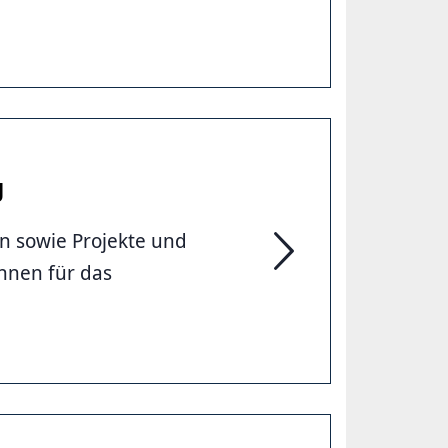
Hilfen für Menschen in
g
n sowie Projekte und
nnen für das
Koordination der Hilfe