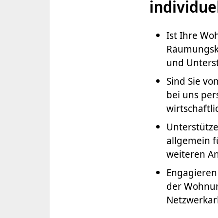
individue
Ist Ihre W
Räumungskl
und Unters
Sind Sie vo
bei uns per
wirtschaftli
Unterstütze
allgemein f
weiteren A
Engagieren 
der Wohnung
Netzwerkar