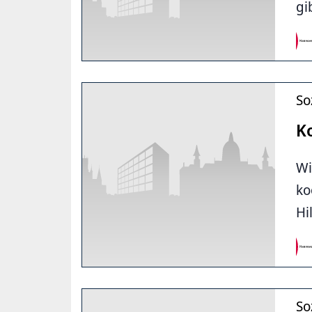
gi
So
K
Wi
ko
Hi
So