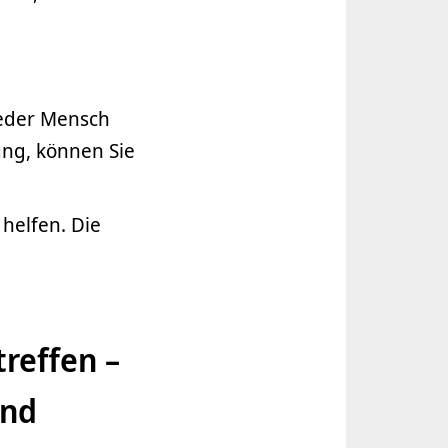
jeder Mensch
sung, können Sie
 helfen. Die
reffen –
und