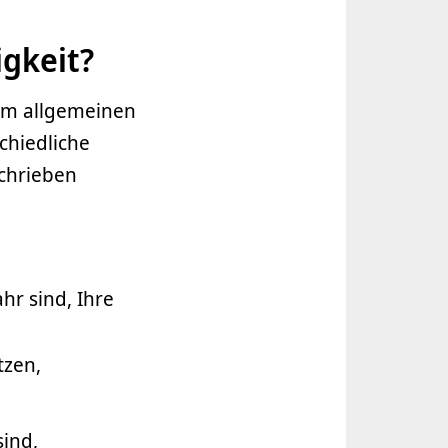
igkeit?
 im allgemeinen
chiedliche
schrieben
r sind, Ihre
tzen,
sind,