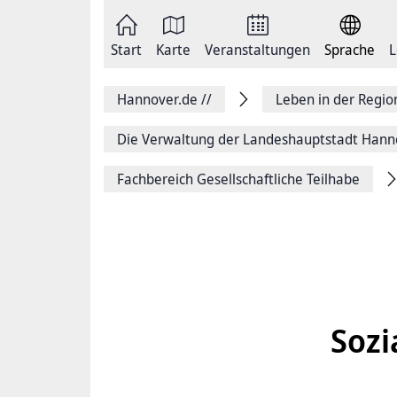
Zum
Seite
Inhalt
als
springen
E-
Zur
Mail
Start
Karte
Veranstaltungen
Sprache
L
Hauptnavigation
versenden
springen
Auf
Facebook
Hannover.de
//
Leben in der Regi
teilen
Auf
X
Die Verwaltung der Landeshauptstadt Hann
teilen
Seitenlink
Fachbereich Gesellschaftliche Teilhabe
Kopieren
Seite
Drucken
Sozi