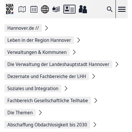
Seite
als
E-
Suche
Mail
versenden
Auf
Hannover.de
//
Facebook
teilen
Auf
Leben in der Region Hannover
X
teilen
Verwaltungen & Kommunen
Seitenlink
Kopieren
Die Verwaltung der Landeshauptstadt Hannover
Seite
Drucken
Dezernate und Fachbereiche der LHH
Soziales und Integration
Fachbereich Gesellschaftliche Teilhabe
Die Themen
Abschaffung Obdachlosigkeit bis 2030