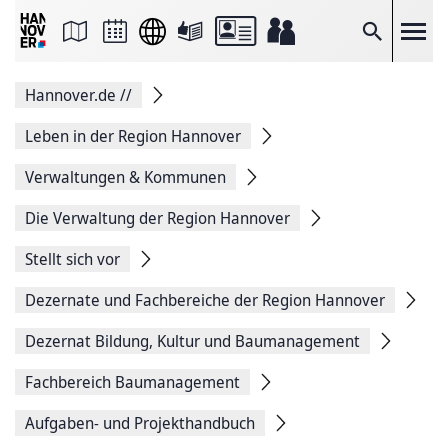
Seite
als
E-
Suche
Mail
versenden
Auf
Hannover.de
//
Facebook
teilen
Auf
Leben in der Region Hannover
X
teilen
Verwaltungen & Kommunen
Seitenlink
Kopieren
Die Verwaltung der Region Hannover
Seite
Drucken
Stellt sich vor
Dezernate und Fachbereiche der Region Hannover
Dezernat Bildung, Kultur und Baumanagement
Fachbereich Baumanagement
Aufgaben- und Projekthandbuch