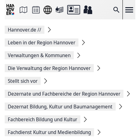
Seite
als
E-
Suche
Mail
versenden
Auf
Hannover.de
//
Facebook
teilen
Auf
Leben in der Region Hannover
X
teilen
Verwaltungen & Kommunen
Seitenlink
Kopieren
Die Verwaltung der Region Hannover
Seite
Drucken
Stellt sich vor
Dezernate und Fachbereiche der Region Hannover
Dezernat Bildung, Kultur und Baumanagement
Fachbereich Bildung und Kultur
Fachdienst Kultur und Medienbildung