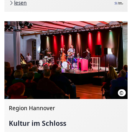
lesen
©
Ulri
Region Hannover
Kultur im Schloss