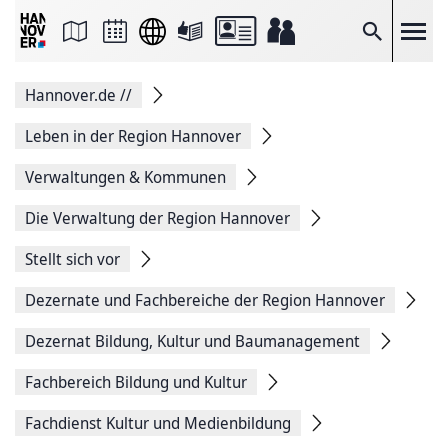
Seite
als
E-
Suche
Mail
versenden
Auf
Hannover.de
//
Facebook
teilen
Auf
Leben in der Region Hannover
X
teilen
Verwaltungen & Kommunen
Seitenlink
Kopieren
Die Verwaltung der Region Hannover
Seite
Drucken
Stellt sich vor
Dezernate und Fachbereiche der Region Hannover
Dezernat Bildung, Kultur und Baumanagement
Fachbereich Bildung und Kultur
Fachdienst Kultur und Medienbildung