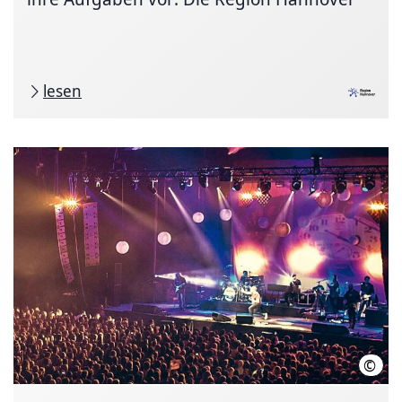
lesen
©
HMT