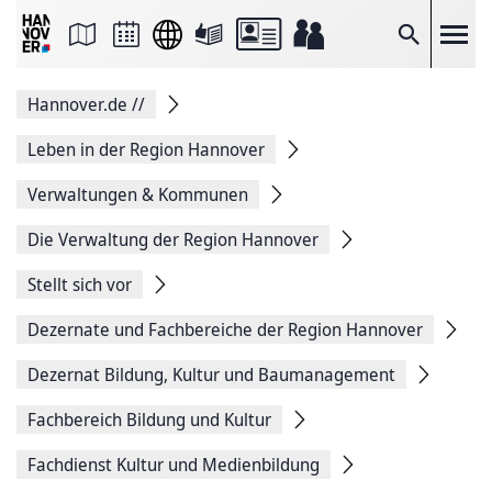
Seite
als
E-
Suche
Mail
versenden
Auf
Hannover.de
//
Facebook
teilen
Auf
Leben in der Region Hannover
X
teilen
Verwaltungen & Kommunen
Seitenlink
Kopieren
Die Verwaltung der Region Hannover
Seite
Drucken
Stellt sich vor
Dezernate und Fachbereiche der Region Hannover
Dezernat Bildung, Kultur und Baumanagement
Fachbereich Bildung und Kultur
Fachdienst Kultur und Medienbildung