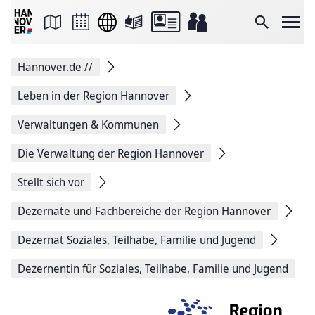
Seite
als
E-
Suche
Mail
versenden
Auf
Hannover.de
//
Facebook
teilen
Auf
Leben in der Region Hannover
X
teilen
Verwaltungen & Kommunen
Seitenlink
Kopieren
Die Verwaltung der Region Hannover
Seite
Drucken
Stellt sich vor
Dezernate und Fachbereiche der Region Hannover
Dezernat Soziales, Teilhabe, Familie und Jugend
Dezernentin für Soziales, Teilhabe, Familie und Jugend